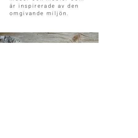
är inspirerade av den
omgivande miljön.
Öppettider
4 juli - 2 augusti
Torsdag - söndag
Kl.
13.00 - 17.00
Eller enligt överenskommelse
Tel:
+46 70 300 42 46